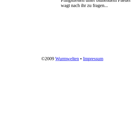
Pfingstfesten unter blühendem Flieder
wagt nach ihr zu fragen...
©2009
Wurmwelten
•
Impressum