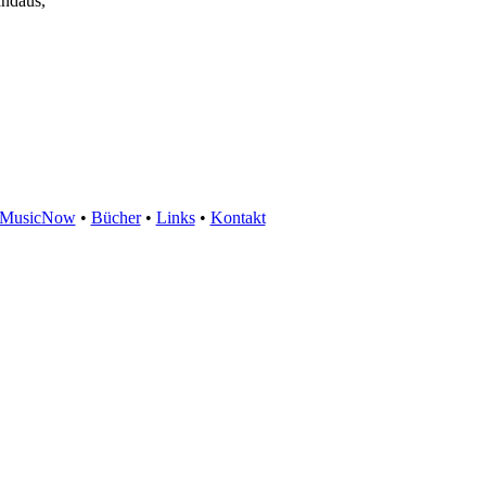
andaus,
eMusicNow
•
Bücher
•
Links
•
Kontakt