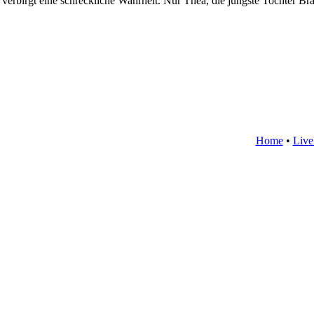
 verbirgt eine schreckliche Wahrheit. Nur Thea, die jüngste Tochter Br
Home
•
Liv