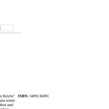
en Reichs"
ISBN:
3499130491
aus seiner
siken und